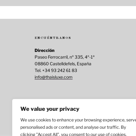
ENCUÉNTRANOS
Dirección
Paseo Ferrocarril, nº 335, 4º-1ª
08860 Castelldefels, España
Tel. +34 93 242 61 83
info@thaisluxe.com
We value your privacy
Copyright © 2025-2026 Thais Luxe Cosmetics sl.
We use cookies to enhance your browsing experience, serv
Aviso legal
, políticas de
privacidad
y
.
personalised ads or content, and analyse our traffic. By
clicking "Accept All", you consent to our use of cookies.